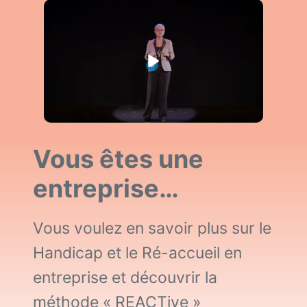
Vous êtes une
entreprise…
Vous voulez en savoir plus sur le
Handicap et le Ré-accueil en
entreprise et découvrir la
méthode « REACTive »