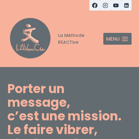
Aller
au
contenu
La Méthode
MENU
REACTive
Porter un
message,
c’est une mission.
Le faire vibrer,