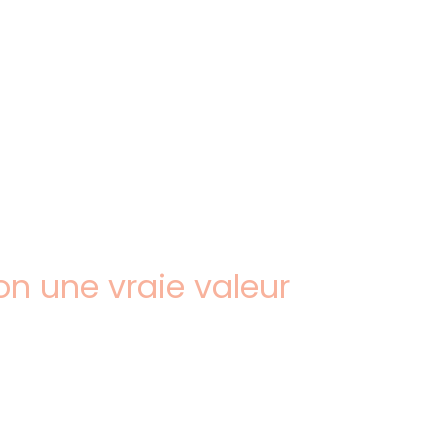
Ré-accueil
e
sion une vraie valeur