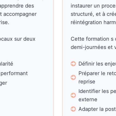
 apprendre des
instaurer un proce
 et accompagner
structuré, et à cr
ise.
réintégration har
ocaux sur deux
Cette formation s
demi-journées et 
larité
Définir les enje
 performant
Préparer le ret
reprise
ger
Identifier les 
externe
Adapter la pos