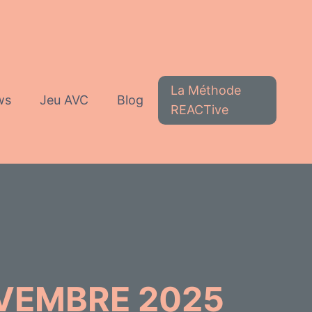
La Méthode
ws
Jeu AVC
Blog
REACTive
OVEMBRE 2025