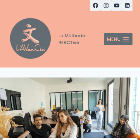
Aller
au
contenu
La Méthode
MENU
REACTive