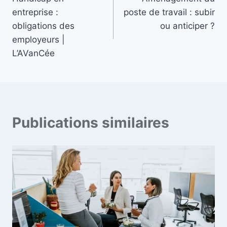
de
entreprise :
poste de travail : subir
l’article
obligations des
ou anticiper ?
employeurs |
L’AVanCée
Publications similaires